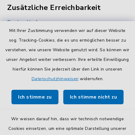
Zusätzliche Erreichbarkeit
Durchwahlrufnummern
Mit Ihrer Zustimmung verwenden wir auf dieser Website
Die Durchwahlrufnummern unserer Mitarbeiterinnen
und Mitarbeiter finden Sie
hier
.
sog. Tracking-Cookies, die es uns ermöglichen besser zu
verstehen, wie unsere Website genutzt wird. So können wir
Kontaktformular
unser Angebot weiter verbessern. Ihre erteilte Einwilligung
Sicheres
Kontaktformular
mit BayernID verwenden.
hierfür können Sie jederzeit über den Link in unseren
Datenschutzhinweisen
widerrufen.
Route planen
Ich stimme zu
Ich stimme nicht zu
So finden Sie uns.
Wir weisen darauf hin, dass wir technisch notwendige
Cookies einsetzen, um eine optimale Darstellung unserer