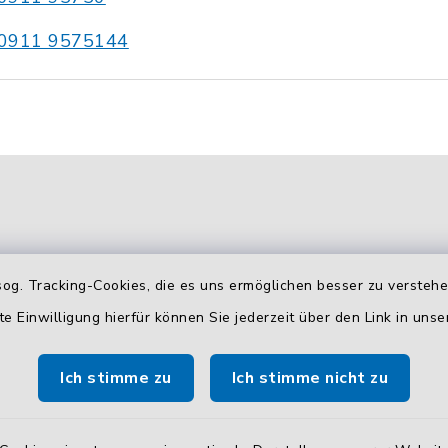
0911 9575144
og. Tracking-Cookies, die es uns ermöglichen besser zu versteh
te Einwilligung hierfür können Sie jederzeit über den Link in uns
gszeiten
Zusätzliche
Erreichbarkeit
Ich stimme zu
Ich stimme nicht zu
 Donnerstag:
Durchwahlrufnummern
00 Uhr