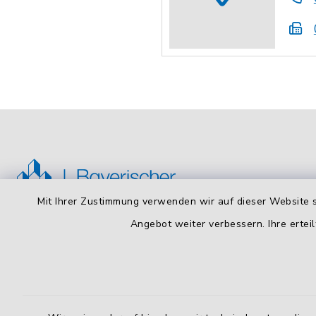
Mit Ihrer Zustimmung verwenden wir auf dieser Website s
Angebot weiter verbessern. Ihre erteil
Bayerischer Städtetag
Öffnun
Montag bis
Arnulfstraße 50, 4. OG
80335 München
8:00 - 16: