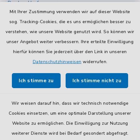
Durchwahlrufnummern
Mit Ihrer Zustimmung verwenden wir auf dieser Website
Die Durchwahlrufnummern unserer Mitarbeiterinnen
und Mitarbeiter finden Sie
hier
.
sog. Tracking-Cookies, die es uns ermöglichen besser zu
verstehen, wie unsere Website genutzt wird. So können wir
Kontaktformular
unser Angebot weiter verbessern. Ihre erteilte Einwilligung
Sicheres
Kontaktformular
mit BayernID verwenden.
hierfür können Sie jederzeit über den Link in unseren
Datenschutzhinweisen
widerrufen.
Route planen
Ich stimme zu
Ich stimme nicht zu
So finden Sie uns.
Wir weisen darauf hin, dass wir technisch notwendige
Cookies einsetzen, um eine optimale Darstellung unserer
Website zu ermöglichen. Die Einwilligung zur Nutzung
Kontakt
weiterer Dienste wird bei Bedarf gesondert abgefragt.