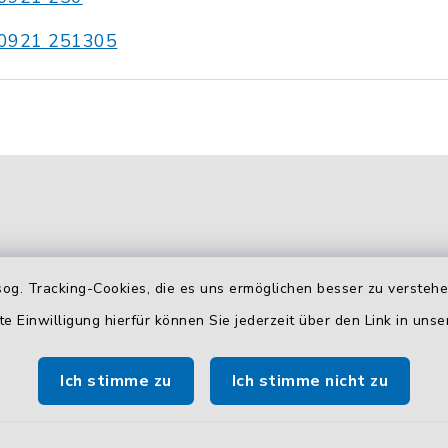
0921 251305
og. Tracking-Cookies, die es uns ermöglichen besser zu versteh
te Einwilligung hierfür können Sie jederzeit über den Link in uns
gszeiten
Zusätzliche
Erreichbarkeit
Ich stimme zu
Ich stimme nicht zu
 Donnerstag:
Durchwahlrufnummern
00 Uhr