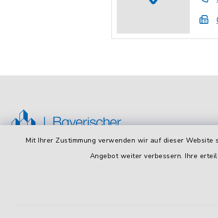
Mit Ihrer Zustimmung verwenden wir auf dieser Website s
Angebot weiter verbessern. Ihre erteil
Bayerischer Städtetag
Öffnun
Montag bis
Arnulfstraße 50, 4. OG
80335 München
8:00 - 16: