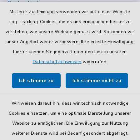
Durchwahlrufnummern
Mit Ihrer Zustimmung verwenden wir auf dieser Website
Die Durchwahlrufnummern unserer Mitarbeiterinnen
und Mitarbeiter finden Sie
hier
.
sog. Tracking-Cookies, die es uns ermöglichen besser zu
verstehen, wie unsere Website genutzt wird. So können wir
Kontaktformular
unser Angebot weiter verbessern. Ihre erteilte Einwilligung
Sicheres
Kontaktformular
mit BayernID verwenden.
hierfür können Sie jederzeit über den Link in unseren
Datenschutzhinweisen
widerrufen.
Route planen
Ich stimme zu
Ich stimme nicht zu
So finden Sie uns.
Wir weisen darauf hin, dass wir technisch notwendige
Cookies einsetzen, um eine optimale Darstellung unserer
Website zu ermöglichen. Die Einwilligung zur Nutzung
Kontakt
weiterer Dienste wird bei Bedarf gesondert abgefragt.