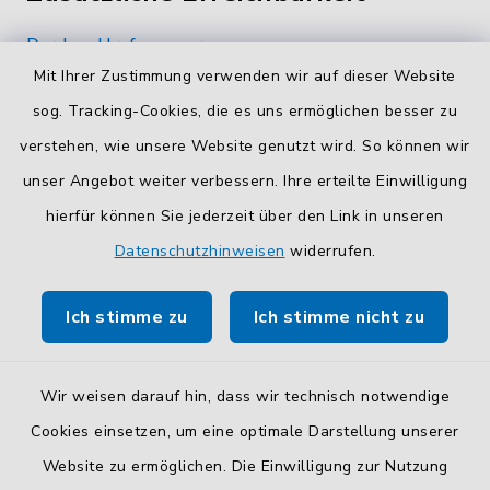
Durchwahlrufnummern
Mit Ihrer Zustimmung verwenden wir auf dieser Website
Die Durchwahlrufnummern unserer Mitarbeiterinnen
und Mitarbeiter finden Sie
hier
.
sog. Tracking-Cookies, die es uns ermöglichen besser zu
verstehen, wie unsere Website genutzt wird. So können wir
Kontaktformular
unser Angebot weiter verbessern. Ihre erteilte Einwilligung
Sicheres
Kontaktformular
mit BayernID verwenden.
hierfür können Sie jederzeit über den Link in unseren
Datenschutzhinweisen
widerrufen.
Route planen
Ich stimme zu
Ich stimme nicht zu
So finden Sie uns.
Wir weisen darauf hin, dass wir technisch notwendige
Cookies einsetzen, um eine optimale Darstellung unserer
Website zu ermöglichen. Die Einwilligung zur Nutzung
Kontakt