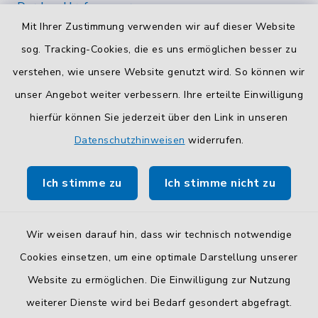
Durchwahlrufnummern
Mit Ihrer Zustimmung verwenden wir auf dieser Website
Die Durchwahlrufnummern unserer Mitarbeiterinnen
und Mitarbeiter finden Sie
hier
.
sog. Tracking-Cookies, die es uns ermöglichen besser zu
verstehen, wie unsere Website genutzt wird. So können wir
Kontaktformular
unser Angebot weiter verbessern. Ihre erteilte Einwilligung
Sicheres
Kontaktformular
mit BayernID verwenden.
hierfür können Sie jederzeit über den Link in unseren
Datenschutzhinweisen
widerrufen.
Route planen
Ich stimme zu
Ich stimme nicht zu
So finden Sie uns.
Wir weisen darauf hin, dass wir technisch notwendige
Cookies einsetzen, um eine optimale Darstellung unserer
Website zu ermöglichen. Die Einwilligung zur Nutzung
Kontakt
weiterer Dienste wird bei Bedarf gesondert abgefragt.