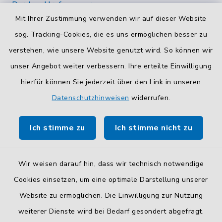
Durchwahlrufnummern
Mit Ihrer Zustimmung verwenden wir auf dieser Website
Die Durchwahlrufnummern unserer Mitarbeiterinnen
und Mitarbeiter finden Sie
hier
.
sog. Tracking-Cookies, die es uns ermöglichen besser zu
verstehen, wie unsere Website genutzt wird. So können wir
Kontaktformular
unser Angebot weiter verbessern. Ihre erteilte Einwilligung
Sicheres
Kontaktformular
mit BayernID verwenden.
hierfür können Sie jederzeit über den Link in unseren
Datenschutzhinweisen
widerrufen.
Route planen
Ich stimme zu
Ich stimme nicht zu
So finden Sie uns.
Wir weisen darauf hin, dass wir technisch notwendige
Cookies einsetzen, um eine optimale Darstellung unserer
Website zu ermöglichen. Die Einwilligung zur Nutzung
Kontakt
weiterer Dienste wird bei Bedarf gesondert abgefragt.