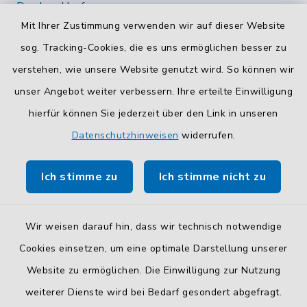
Durchwahlrufnummern
Mit Ihrer Zustimmung verwenden wir auf dieser Website
Die Durchwahlrufnummern unserer Mitarbeiterinnen
und Mitarbeiter finden Sie
hier
.
sog. Tracking-Cookies, die es uns ermöglichen besser zu
verstehen, wie unsere Website genutzt wird. So können wir
Kontaktformular
unser Angebot weiter verbessern. Ihre erteilte Einwilligung
Sicheres
Kontaktformular
mit BayernID verwenden.
hierfür können Sie jederzeit über den Link in unseren
Datenschutzhinweisen
widerrufen.
Route planen
Ich stimme zu
Ich stimme nicht zu
So finden Sie uns.
Wir weisen darauf hin, dass wir technisch notwendige
Cookies einsetzen, um eine optimale Darstellung unserer
Website zu ermöglichen. Die Einwilligung zur Nutzung
Kontakt
weiterer Dienste wird bei Bedarf gesondert abgefragt.