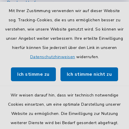
Durchwahlrufnummern
Mit Ihrer Zustimmung verwenden wir auf dieser Website
Die Durchwahlrufnummern unserer Mitarbeiterinnen
und Mitarbeiter finden Sie
hier
.
sog. Tracking-Cookies, die es uns ermöglichen besser zu
verstehen, wie unsere Website genutzt wird. So können wir
Kontaktformular
unser Angebot weiter verbessern. Ihre erteilte Einwilligung
Sicheres
Kontaktformular
mit BayernID verwenden.
hierfür können Sie jederzeit über den Link in unseren
Datenschutzhinweisen
widerrufen.
Route planen
Ich stimme zu
Ich stimme nicht zu
So finden Sie uns.
Wir weisen darauf hin, dass wir technisch notwendige
Cookies einsetzen, um eine optimale Darstellung unserer
Website zu ermöglichen. Die Einwilligung zur Nutzung
Kontakt
weiterer Dienste wird bei Bedarf gesondert abgefragt.