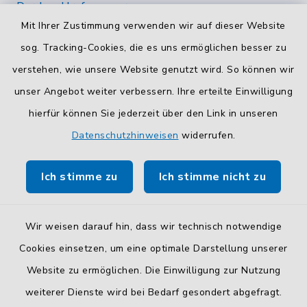
Durchwahlrufnummern
Mit Ihrer Zustimmung verwenden wir auf dieser Website
Die Durchwahlrufnummern unserer Mitarbeiterinnen
und Mitarbeiter finden Sie
hier
.
sog. Tracking-Cookies, die es uns ermöglichen besser zu
verstehen, wie unsere Website genutzt wird. So können wir
Kontaktformular
unser Angebot weiter verbessern. Ihre erteilte Einwilligung
Sicheres
Kontaktformular
mit BayernID verwenden.
hierfür können Sie jederzeit über den Link in unseren
Datenschutzhinweisen
widerrufen.
Route planen
Ich stimme zu
Ich stimme nicht zu
So finden Sie uns.
Wir weisen darauf hin, dass wir technisch notwendige
Cookies einsetzen, um eine optimale Darstellung unserer
Website zu ermöglichen. Die Einwilligung zur Nutzung
Kontakt
weiterer Dienste wird bei Bedarf gesondert abgefragt.