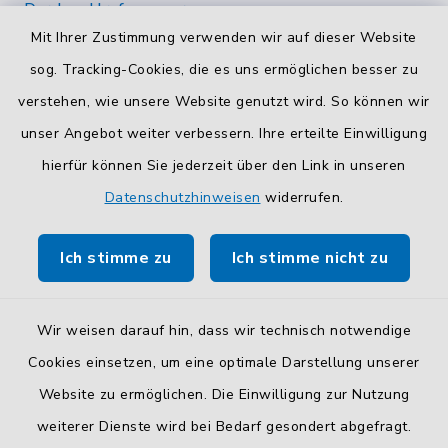
Durchwahlrufnummern
Mit Ihrer Zustimmung verwenden wir auf dieser Website
Die Durchwahlrufnummern unserer Mitarbeiterinnen
und Mitarbeiter finden Sie
hier
.
sog. Tracking-Cookies, die es uns ermöglichen besser zu
verstehen, wie unsere Website genutzt wird. So können wir
Kontaktformular
unser Angebot weiter verbessern. Ihre erteilte Einwilligung
Sicheres
Kontaktformular
mit BayernID verwenden.
hierfür können Sie jederzeit über den Link in unseren
Datenschutzhinweisen
widerrufen.
Route planen
Ich stimme zu
Ich stimme nicht zu
So finden Sie uns.
Wir weisen darauf hin, dass wir technisch notwendige
Cookies einsetzen, um eine optimale Darstellung unserer
Website zu ermöglichen. Die Einwilligung zur Nutzung
Kontakt
weiterer Dienste wird bei Bedarf gesondert abgefragt.