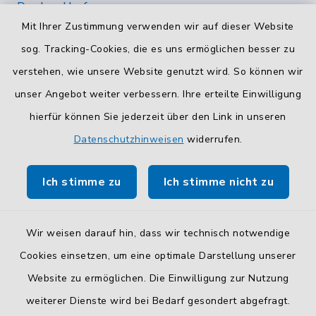
Durchwahlrufnummern
Mit Ihrer Zustimmung verwenden wir auf dieser Website
Die Durchwahlrufnummern unserer Mitarbeiterinnen
und Mitarbeiter finden Sie
hier
.
sog. Tracking-Cookies, die es uns ermöglichen besser zu
verstehen, wie unsere Website genutzt wird. So können wir
Kontaktformular
unser Angebot weiter verbessern. Ihre erteilte Einwilligung
Sicheres
Kontaktformular
mit BayernID verwenden.
hierfür können Sie jederzeit über den Link in unseren
Datenschutzhinweisen
widerrufen.
Route planen
Ich stimme zu
Ich stimme nicht zu
So finden Sie uns.
Wir weisen darauf hin, dass wir technisch notwendige
Cookies einsetzen, um eine optimale Darstellung unserer
Website zu ermöglichen. Die Einwilligung zur Nutzung
Kontakt
weiterer Dienste wird bei Bedarf gesondert abgefragt.