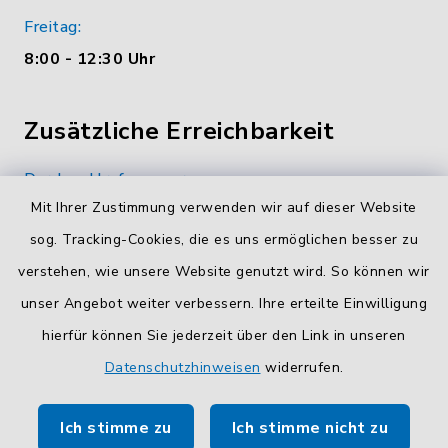
Freitag:
8:00 - 12:30 Uhr
Zusätzliche Erreichbarkeit
Durchwahlrufnummern
Mit Ihrer Zustimmung verwenden wir auf dieser Website
Die Durchwahlrufnummern unserer Mitarbeiterinnen
und Mitarbeiter finden Sie
hier
.
sog. Tracking-Cookies, die es uns ermöglichen besser zu
verstehen, wie unsere Website genutzt wird. So können wir
Kontaktformular
unser Angebot weiter verbessern. Ihre erteilte Einwilligung
Sicheres
Kontaktformular
mit BayernID verwenden.
hierfür können Sie jederzeit über den Link in unseren
Datenschutzhinweisen
widerrufen.
Route planen
Ich stimme zu
Ich stimme nicht zu
So finden Sie uns.