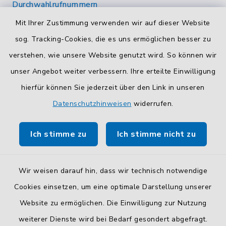
Durchwahlrufnummern
Die Durchwahlrufnummern unserer Mitarbeiterinnen
Mit Ihrer Zustimmung verwenden wir auf dieser Website
und Mitarbeiter finden Sie
hier
.
sog. Tracking-Cookies, die es uns ermöglichen besser zu
verstehen, wie unsere Website genutzt wird. So können wir
Kontaktformular
unser Angebot weiter verbessern. Ihre erteilte Einwilligung
Sicheres
Kontaktformular
mit BayernID verwenden.
hierfür können Sie jederzeit über den Link in unseren
Datenschutzhinweisen
widerrufen.
Route planen
So finden Sie uns.
Ich stimme zu
Ich stimme nicht zu
Wir weisen darauf hin, dass wir technisch notwendige
Cookies einsetzen, um eine optimale Darstellung unserer
Website zu ermöglichen. Die Einwilligung zur Nutzung
Kontakt
weiterer Dienste wird bei Bedarf gesondert abgefragt.