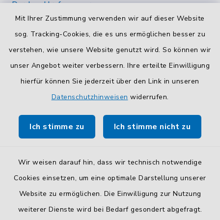
Durchwahlrufnummern
Mit Ihrer Zustimmung verwenden wir auf dieser Website
Die Durchwahlrufnummern unserer Mitarbeiterinnen
und Mitarbeiter finden Sie
hier
.
sog. Tracking-Cookies, die es uns ermöglichen besser zu
verstehen, wie unsere Website genutzt wird. So können wir
Kontaktformular
unser Angebot weiter verbessern. Ihre erteilte Einwilligung
Sicheres
Kontaktformular
mit BayernID verwenden.
hierfür können Sie jederzeit über den Link in unseren
Datenschutzhinweisen
widerrufen.
Route planen
Ich stimme zu
Ich stimme nicht zu
So finden Sie uns.
Wir weisen darauf hin, dass wir technisch notwendige
Cookies einsetzen, um eine optimale Darstellung unserer
Website zu ermöglichen. Die Einwilligung zur Nutzung
Kontakt
weiterer Dienste wird bei Bedarf gesondert abgefragt.