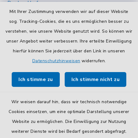
Durchwahlrufnummern
Mit Ihrer Zustimmung verwenden wir auf dieser Website
Die Durchwahlrufnummern unserer Mitarbeiterinnen
und Mitarbeiter finden Sie
hier
.
sog. Tracking-Cookies, die es uns ermöglichen besser zu
verstehen, wie unsere Website genutzt wird. So können wir
Kontaktformular
unser Angebot weiter verbessern. Ihre erteilte Einwilligung
Sicheres
Kontaktformular
mit BayernID verwenden.
hierfür können Sie jederzeit über den Link in unseren
Datenschutzhinweisen
widerrufen.
Route planen
Ich stimme zu
Ich stimme nicht zu
So finden Sie uns.
Wir weisen darauf hin, dass wir technisch notwendige
Cookies einsetzen, um eine optimale Darstellung unserer
Website zu ermöglichen. Die Einwilligung zur Nutzung
Kontakt
weiterer Dienste wird bei Bedarf gesondert abgefragt.