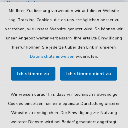
Durchwahlrufnummern
Mit Ihrer Zustimmung verwenden wir auf dieser Website
Die Durchwahlrufnummern unserer Mitarbeiterinnen
und Mitarbeiter finden Sie
hier
.
sog. Tracking-Cookies, die es uns ermöglichen besser zu
verstehen, wie unsere Website genutzt wird. So können wir
Kontaktformular
unser Angebot weiter verbessern. Ihre erteilte Einwilligung
Sicheres
Kontaktformular
mit BayernID verwenden.
hierfür können Sie jederzeit über den Link in unseren
Datenschutzhinweisen
widerrufen.
Route planen
Ich stimme zu
Ich stimme nicht zu
So finden Sie uns.
Wir weisen darauf hin, dass wir technisch notwendige
Cookies einsetzen, um eine optimale Darstellung unserer
Website zu ermöglichen. Die Einwilligung zur Nutzung
Kontakt
weiterer Dienste wird bei Bedarf gesondert abgefragt.