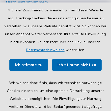
Durchwahlrufnummern
Die Durchwahlrufnummern unserer Mitarbeiterinnen
Mit Ihrer Zustimmung verwenden wir auf dieser Website
und Mitarbeiter finden Sie
hier
.
sog. Tracking-Cookies, die es uns ermöglichen besser zu
verstehen, wie unsere Website genutzt wird. So können wir
Kontaktformular
unser Angebot weiter verbessern. Ihre erteilte Einwilligung
Sicheres
Kontaktformular
mit BayernID verwenden.
hierfür können Sie jederzeit über den Link in unseren
Datenschutzhinweisen
widerrufen.
Route planen
Ich stimme zu
Ich stimme nicht zu
So finden Sie uns.
Wir weisen darauf hin, dass wir technisch notwendige
Cookies einsetzen, um eine optimale Darstellung unserer
Website zu ermöglichen. Die Einwilligung zur Nutzung
Kontakt
weiterer Dienste wird bei Bedarf gesondert abgefragt.