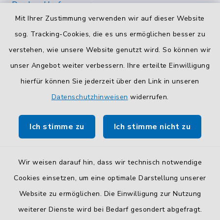
Durchwahlrufnummern
Mit Ihrer Zustimmung verwenden wir auf dieser Website
Die Durchwahlrufnummern unserer Mitarbeiterinnen
und Mitarbeiter finden Sie
hier
.
sog. Tracking-Cookies, die es uns ermöglichen besser zu
verstehen, wie unsere Website genutzt wird. So können wir
Kontaktformular
unser Angebot weiter verbessern. Ihre erteilte Einwilligung
Sicheres
Kontaktformular
mit BayernID verwenden.
hierfür können Sie jederzeit über den Link in unseren
Datenschutzhinweisen
widerrufen.
Route planen
Ich stimme zu
Ich stimme nicht zu
So finden Sie uns.
Wir weisen darauf hin, dass wir technisch notwendige
Cookies einsetzen, um eine optimale Darstellung unserer
Website zu ermöglichen. Die Einwilligung zur Nutzung
Kontakt
weiterer Dienste wird bei Bedarf gesondert abgefragt.