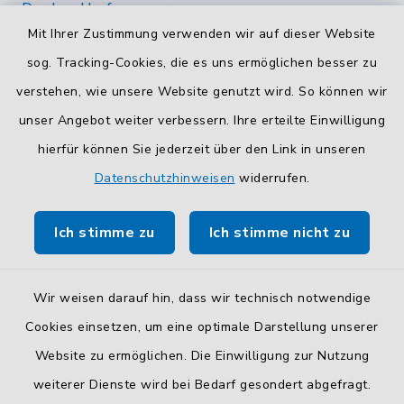
Durchwahlrufnummern
Mit Ihrer Zustimmung verwenden wir auf dieser Website
Die Durchwahlrufnummern unserer Mitarbeiterinnen
und Mitarbeiter finden Sie
hier
.
sog. Tracking-Cookies, die es uns ermöglichen besser zu
verstehen, wie unsere Website genutzt wird. So können wir
Kontaktformular
unser Angebot weiter verbessern. Ihre erteilte Einwilligung
Sicheres
Kontaktformular
mit BayernID verwenden.
hierfür können Sie jederzeit über den Link in unseren
Datenschutzhinweisen
widerrufen.
Route planen
Ich stimme zu
Ich stimme nicht zu
So finden Sie uns.
Wir weisen darauf hin, dass wir technisch notwendige
Cookies einsetzen, um eine optimale Darstellung unserer
Website zu ermöglichen. Die Einwilligung zur Nutzung
Kontakt
weiterer Dienste wird bei Bedarf gesondert abgefragt.