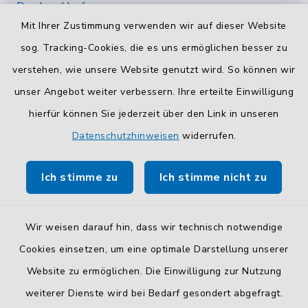
Durchwahlrufnummern
Mit Ihrer Zustimmung verwenden wir auf dieser Website
Die Durchwahlrufnummern unserer Mitarbeiterinnen
und Mitarbeiter finden Sie
hier
.
sog. Tracking-Cookies, die es uns ermöglichen besser zu
verstehen, wie unsere Website genutzt wird. So können wir
Kontaktformular
unser Angebot weiter verbessern. Ihre erteilte Einwilligung
Sicheres
Kontaktformular
mit BayernID verwenden.
hierfür können Sie jederzeit über den Link in unseren
Datenschutzhinweisen
widerrufen.
Route planen
Ich stimme zu
Ich stimme nicht zu
So finden Sie uns.
Wir weisen darauf hin, dass wir technisch notwendige
Cookies einsetzen, um eine optimale Darstellung unserer
Website zu ermöglichen. Die Einwilligung zur Nutzung
Kontakt
weiterer Dienste wird bei Bedarf gesondert abgefragt.