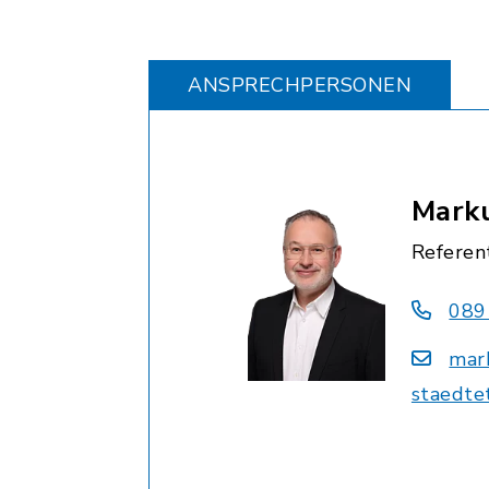
ANSPRECHPERSONEN
Mark
Referen
089
mar
staedte