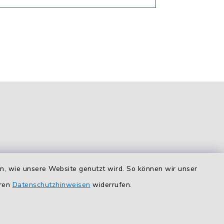
en, wie unsere Website genutzt wird. So können wir unser
Route planen
eren
Datenschutzhinweisen
widerrufen.
So finden Sie uns.