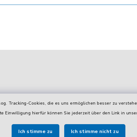
og. Tracking-Cookies, die es uns ermöglichen besser zu versteh
gszeiten
Zusätzliche
te Einwilligung hierfür können Sie jederzeit über den Link in uns
Erreichbarkeit
 Donnerstag:
Ich stimme zu
Ich stimme nicht zu
Durchwahlrufnummern
00 Uhr