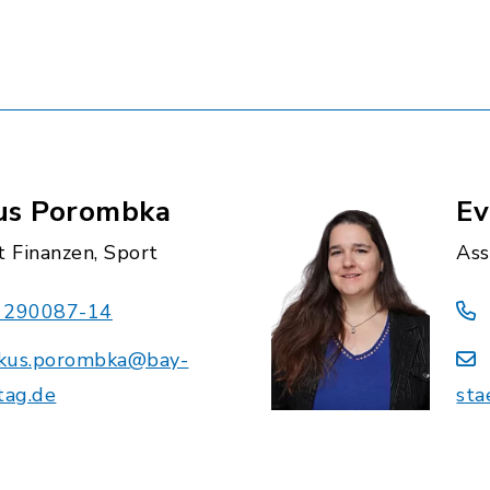
us Porombka
Ev
t Finanzen, Sport
Ass
 290087-14
kus.porombka@bay-
tag.de
sta