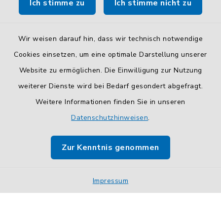
Ich stimme zu
Ich stimme nicht zu
So finden Sie uns.
Wir weisen darauf hin, dass wir technisch notwendige
Cookies einsetzen, um eine optimale Darstellung unserer
Website zu ermöglichen. Die Einwilligung zur Nutzung
Kontakt
weiterer Dienste wird bei Bedarf gesondert abgefragt.
Weitere Informationen finden Sie in unseren
Barrierefreiheit
Datenschutzhinweisen
.
Datenschutz
Zur Kenntnis genommen
Impressum
Sitemap
Impressum
Cookie-Einstellungen