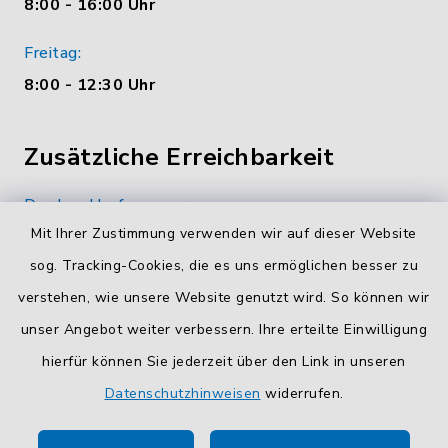
8:00 - 16:00 Uhr
Freitag:
8:00 - 12:30 Uhr
Zusätzliche Erreichbarkeit
Durchwahlrufnummern
Mit Ihrer Zustimmung verwenden wir auf dieser Website
Die Durchwahlrufnummern unserer Mitarbeiterinnen
und Mitarbeiter finden Sie
hier
.
sog. Tracking-Cookies, die es uns ermöglichen besser zu
verstehen, wie unsere Website genutzt wird. So können wir
Kontaktformular
unser Angebot weiter verbessern. Ihre erteilte Einwilligung
Sicheres
Kontaktformular
mit BayernID verwenden.
hierfür können Sie jederzeit über den Link in unseren
Datenschutzhinweisen
widerrufen.
Route planen