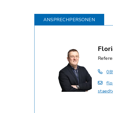
ANSPRECHPERSONEN
Flor
Refere
08
fl
staedt