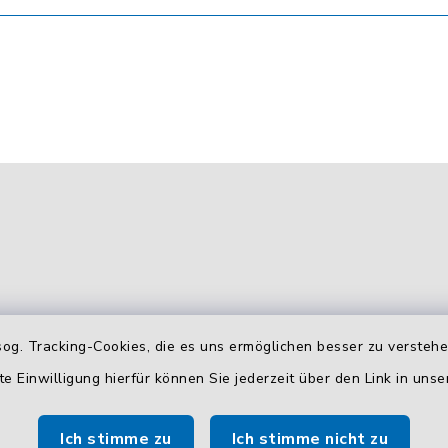
og. Tracking-Cookies, die es uns ermöglichen besser zu versteh
gszeiten
Zusätzliche
te Einwilligung hierfür können Sie jederzeit über den Link in uns
Erreichbarkeit
 Donnerstag:
Durchwahlrufnummern
Ich stimme zu
Ich stimme nicht zu
00 Uhr