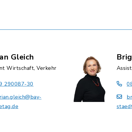
ian Gleich
Brig
nt Wirtschaft, Verkehr
Assis
9 290087-30
0
orian.gleich@bay-
b
etag.de
staed