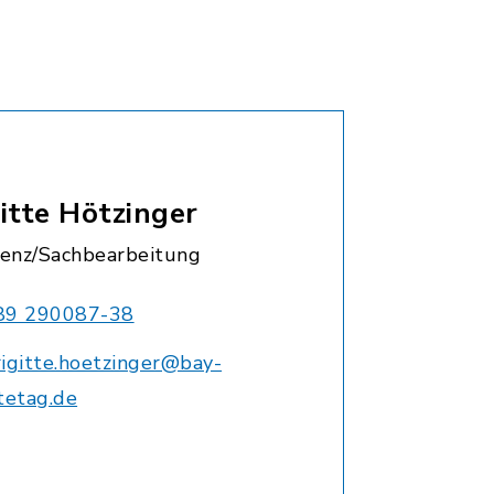
itte Hötzinger
tenz/Sachbearbeitung
89 290087-38
rigitte.hoetzinger@bay-
tetag.de