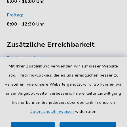
8:00 - 16:00 Uhr
Freitag:
8:00 - 12:30 Uhr
Zusätzliche Erreichbarkeit
Durchwahlrufnummern
Mit Ihrer Zustimmung verwenden wir auf dieser Website
Die Durchwahlrufnummern unserer Mitarbeiterinnen
und Mitarbeiter finden Sie
hier
.
sog. Tracking-Cookies, die es uns ermöglichen besser zu
verstehen, wie unsere Website genutzt wird. So können wir
Kontaktformular
unser Angebot weiter verbessern. Ihre erteilte Einwilligung
Sicheres
Kontaktformular
mit BayernID verwenden.
hierfür können Sie jederzeit über den Link in unseren
Datenschutzhinweisen
widerrufen.
Route planen