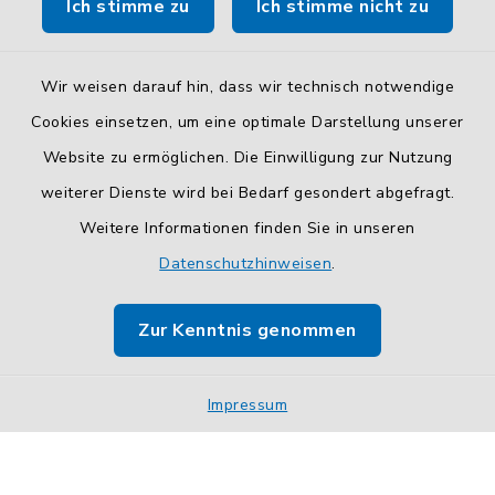
Ich stimme zu
Ich stimme nicht zu
So finden Sie uns.
Wir weisen darauf hin, dass wir technisch notwendige
Cookies einsetzen, um eine optimale Darstellung unserer
Website zu ermöglichen. Die Einwilligung zur Nutzung
Kontakt
weiterer Dienste wird bei Bedarf gesondert abgefragt.
Weitere Informationen finden Sie in unseren
Barrierefreiheit
Datenschutzhinweisen
.
Datenschutz
Zur Kenntnis genommen
Impressum
Sitemap
Impressum
Cookie-Einstellungen