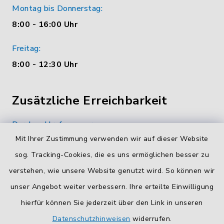
Montag bis Donnerstag:
8:00 - 16:00 Uhr
Freitag:
8:00 - 12:30 Uhr
Zusätzliche Erreichbarkeit
Durchwahlrufnummern
Mit Ihrer Zustimmung verwenden wir auf dieser Website
Die Durchwahlrufnummern unserer Mitarbeiterinnen
und Mitarbeiter finden Sie
hier
.
sog. Tracking-Cookies, die es uns ermöglichen besser zu
verstehen, wie unsere Website genutzt wird. So können wir
Kontaktformular
unser Angebot weiter verbessern. Ihre erteilte Einwilligung
Sicheres
Kontaktformular
mit BayernID verwenden.
hierfür können Sie jederzeit über den Link in unseren
Datenschutzhinweisen
widerrufen.