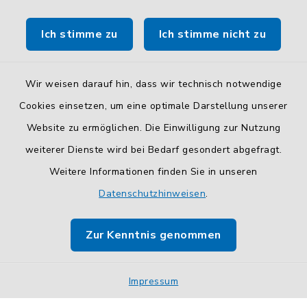
Route planen
Ich stimme zu
Ich stimme nicht zu
So finden Sie uns.
Wir weisen darauf hin, dass wir technisch notwendige
Cookies einsetzen, um eine optimale Darstellung unserer
Website zu ermöglichen. Die Einwilligung zur Nutzung
Kontakt
weiterer Dienste wird bei Bedarf gesondert abgefragt.
Weitere Informationen finden Sie in unseren
Barrierefreiheit
Datenschutzhinweisen
.
Datenschutz
Zur Kenntnis genommen
Impressum
Sitemap
Impressum