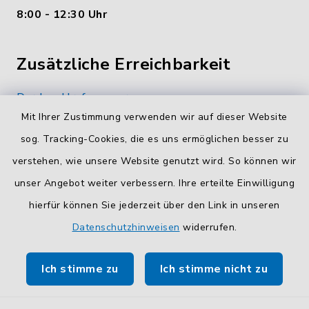
8:00 - 12:30 Uhr
Zusätzliche Erreichbarkeit
Durchwahlrufnummern
Mit Ihrer Zustimmung verwenden wir auf dieser Website
Die Durchwahlrufnummern unserer Mitarbeiterinnen
und Mitarbeiter finden Sie
hier
.
sog. Tracking-Cookies, die es uns ermöglichen besser zu
verstehen, wie unsere Website genutzt wird. So können wir
Kontaktformular
unser Angebot weiter verbessern. Ihre erteilte Einwilligung
Sicheres
Kontaktformular
mit BayernID verwenden.
hierfür können Sie jederzeit über den Link in unseren
Datenschutzhinweisen
widerrufen.
Route planen
Ich stimme zu
Ich stimme nicht zu
So finden Sie uns.