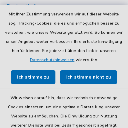
Durchwahlrufnummern
Mit Ihrer Zustimmung verwenden wir auf dieser Website
Die Durchwahlrufnummern unserer Mitarbeiterinnen
und Mitarbeiter finden Sie
hier
.
sog. Tracking-Cookies, die es uns ermöglichen besser zu
verstehen, wie unsere Website genutzt wird. So können wir
Kontaktformular
unser Angebot weiter verbessern. Ihre erteilte Einwilligung
Sicheres
Kontaktformular
mit BayernID verwenden.
hierfür können Sie jederzeit über den Link in unseren
Datenschutzhinweisen
widerrufen.
Route planen
Ich stimme zu
Ich stimme nicht zu
So finden Sie uns.
Wir weisen darauf hin, dass wir technisch notwendige
Cookies einsetzen, um eine optimale Darstellung unserer
Website zu ermöglichen. Die Einwilligung zur Nutzung
Kontakt
weiterer Dienste wird bei Bedarf gesondert abgefragt.