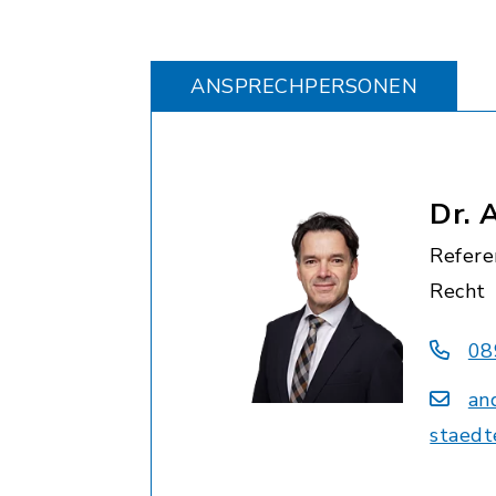
ANSPRECHPERSONEN
Dr. 
Refere
Recht
08
an
staedt