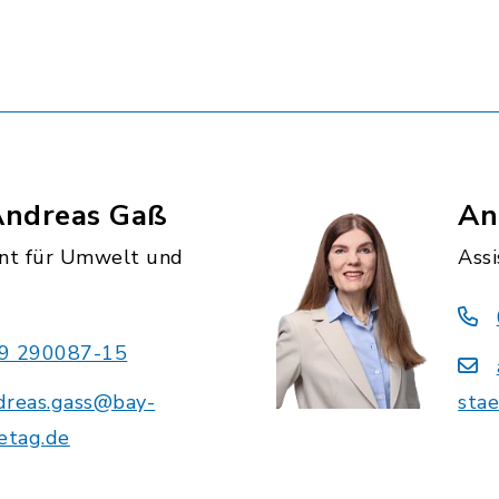
Andreas Gaß
An
nt für Umwelt und
Assi
9 290087-15
dreas.gass@bay-
sta
etag.de