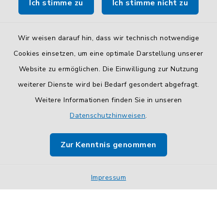
Ich stimme zu
Ich stimme nicht zu
So finden Sie uns.
Wir weisen darauf hin, dass wir technisch notwendige
Cookies einsetzen, um eine optimale Darstellung unserer
Website zu ermöglichen. Die Einwilligung zur Nutzung
Kontakt
weiterer Dienste wird bei Bedarf gesondert abgefragt.
Weitere Informationen finden Sie in unseren
Barrierefreiheit
Datenschutzhinweisen
.
Datenschutz
Zur Kenntnis genommen
Impressum
Sitemap
Impressum
Cookie-Einstellungen