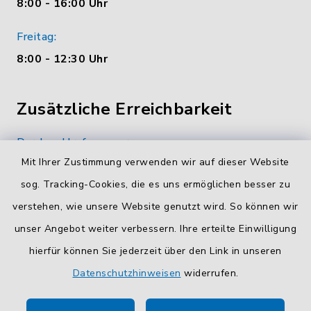
8:00 - 16:00 Uhr
Freitag:
8:00 - 12:30 Uhr
Zusätzliche Erreichbarkeit
Durchwahlrufnummern
Mit Ihrer Zustimmung verwenden wir auf dieser Website
Die Durchwahlrufnummern unserer Mitarbeiterinnen
und Mitarbeiter finden Sie
hier
.
sog. Tracking-Cookies, die es uns ermöglichen besser zu
verstehen, wie unsere Website genutzt wird. So können wir
Kontaktformular
unser Angebot weiter verbessern. Ihre erteilte Einwilligung
Sicheres
Kontaktformular
mit BayernID verwenden.
hierfür können Sie jederzeit über den Link in unseren
Datenschutzhinweisen
widerrufen.
Route planen