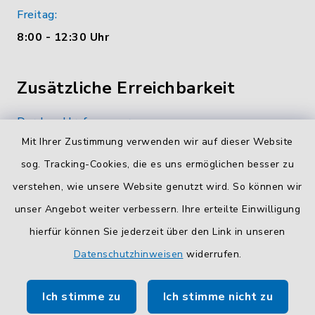
Freitag:
8:00 - 12:30 Uhr
Zusätzliche Erreichbarkeit
Durchwahlrufnummern
Mit Ihrer Zustimmung verwenden wir auf dieser Website
Die Durchwahlrufnummern unserer Mitarbeiterinnen
und Mitarbeiter finden Sie
hier
.
sog. Tracking-Cookies, die es uns ermöglichen besser zu
verstehen, wie unsere Website genutzt wird. So können wir
Kontaktformular
unser Angebot weiter verbessern. Ihre erteilte Einwilligung
Sicheres
Kontaktformular
mit BayernID verwenden.
hierfür können Sie jederzeit über den Link in unseren
Datenschutzhinweisen
widerrufen.
Route planen
Ich stimme zu
Ich stimme nicht zu
So finden Sie uns.