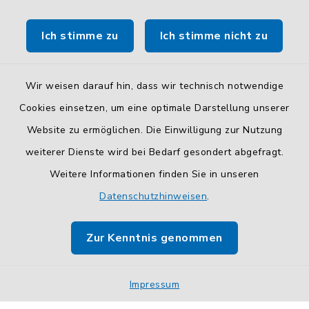
Route planen
Ich stimme zu
Ich stimme nicht zu
So finden Sie uns.
Wir weisen darauf hin, dass wir technisch notwendige
Cookies einsetzen, um eine optimale Darstellung unserer
Website zu ermöglichen. Die Einwilligung zur Nutzung
Kontakt
weiterer Dienste wird bei Bedarf gesondert abgefragt.
Weitere Informationen finden Sie in unseren
Barrierefreiheit
Datenschutzhinweisen
.
Datenschutz
Zur Kenntnis genommen
Impressum
Sitemap
Impressum