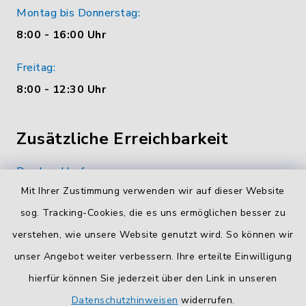
Montag bis Donnerstag:
8:00 - 16:00 Uhr
Freitag:
8:00 - 12:30 Uhr
Zusätzliche Erreichbarkeit
Durchwahlrufnummern
Mit Ihrer Zustimmung verwenden wir auf dieser Website
Die Durchwahlrufnummern unserer Mitarbeiterinnen
und Mitarbeiter finden Sie
hier
.
sog. Tracking-Cookies, die es uns ermöglichen besser zu
verstehen, wie unsere Website genutzt wird. So können wir
Kontaktformular
unser Angebot weiter verbessern. Ihre erteilte Einwilligung
Sicheres
Kontaktformular
mit BayernID verwenden.
hierfür können Sie jederzeit über den Link in unseren
Datenschutzhinweisen
widerrufen.