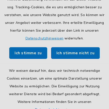
und Mitarbeiter finden Sie
hier
.
sog. Tracking-Cookies, die es uns ermöglichen besser zu
verstehen, wie unsere Website genutzt wird. So können wir
Kontaktformular
unser Angebot weiter verbessern. Ihre erteilte Einwilligung
Sicheres
Kontaktformular
mit BayernID verwenden.
hierfür können Sie jederzeit über den Link in unseren
Datenschutzhinweisen
widerrufen.
Route planen
Ich stimme zu
Ich stimme nicht zu
So finden Sie uns.
Wir weisen darauf hin, dass wir technisch notwendige
Cookies einsetzen, um eine optimale Darstellung unserer
Website zu ermöglichen. Die Einwilligung zur Nutzung
Kontakt
weiterer Dienste wird bei Bedarf gesondert abgefragt.
Weitere Informationen finden Sie in unseren
Barrierefreiheit