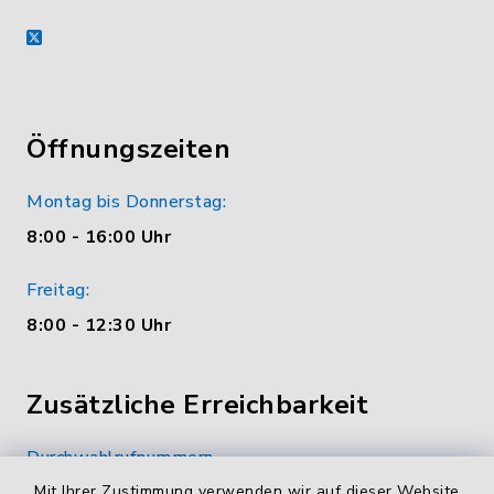
X
Öffnungszeiten
Montag bis Donnerstag:
8:00 - 16:00 Uhr
Freitag:
8:00 - 12:30 Uhr
Zusätzliche Erreichbarkeit
Durchwahlrufnummern
Die Durchwahlrufnummern unserer Mitarbeiterinnen
Mit Ihrer Zustimmung verwenden wir auf dieser Website