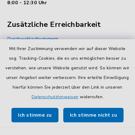
8:00 - 12:30 Uhr
Zusätzliche Erreichbarkeit
Durchwahlrufnummern
Die Durchwahlrufnummern unserer Mitarbeiterinnen
Mit Ihrer Zustimmung verwenden wir auf dieser Website
und Mitarbeiter finden Sie
hier
.
sog. Tracking-Cookies, die es uns ermöglichen besser zu
verstehen, wie unsere Website genutzt wird. So können wir
Kontaktformular
unser Angebot weiter verbessern. Ihre erteilte Einwilligung
Sicheres
Kontaktformular
mit BayernID verwenden.
hierfür können Sie jederzeit über den Link in unseren
Datenschutzhinweisen
widerrufen.
Route planen
Ich stimme zu
Ich stimme nicht zu
So finden Sie uns.