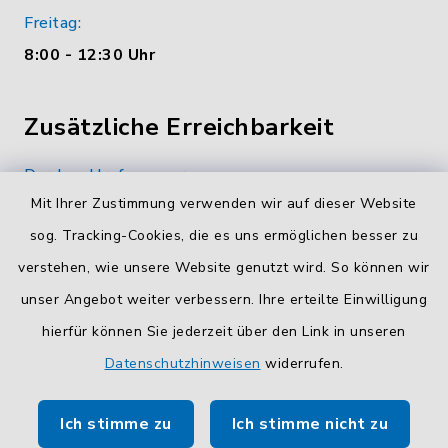
Freitag:
8:00 - 12:30 Uhr
Zusätzliche Erreichbarkeit
Durchwahlrufnummern
Mit Ihrer Zustimmung verwenden wir auf dieser Website
Die Durchwahlrufnummern unserer Mitarbeiterinnen
und Mitarbeiter finden Sie
hier
.
sog. Tracking-Cookies, die es uns ermöglichen besser zu
verstehen, wie unsere Website genutzt wird. So können wir
Kontaktformular
unser Angebot weiter verbessern. Ihre erteilte Einwilligung
Sicheres
Kontaktformular
mit BayernID verwenden.
hierfür können Sie jederzeit über den Link in unseren
Datenschutzhinweisen
widerrufen.
Route planen
Ich stimme zu
Ich stimme nicht zu
So finden Sie uns.