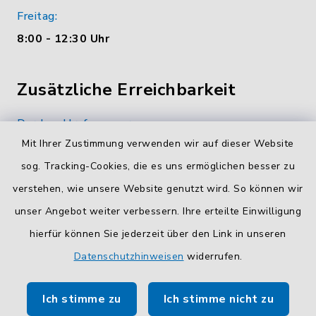
Freitag:
8:00 - 12:30 Uhr
Zusätzliche Erreichbarkeit
Durchwahlrufnummern
Mit Ihrer Zustimmung verwenden wir auf dieser Website
Die Durchwahlrufnummern unserer Mitarbeiterinnen
und Mitarbeiter finden Sie
hier
.
sog. Tracking-Cookies, die es uns ermöglichen besser zu
verstehen, wie unsere Website genutzt wird. So können wir
Kontaktformular
unser Angebot weiter verbessern. Ihre erteilte Einwilligung
Sicheres
Kontaktformular
mit BayernID verwenden.
hierfür können Sie jederzeit über den Link in unseren
Datenschutzhinweisen
widerrufen.
Route planen
Ich stimme zu
Ich stimme nicht zu
So finden Sie uns.