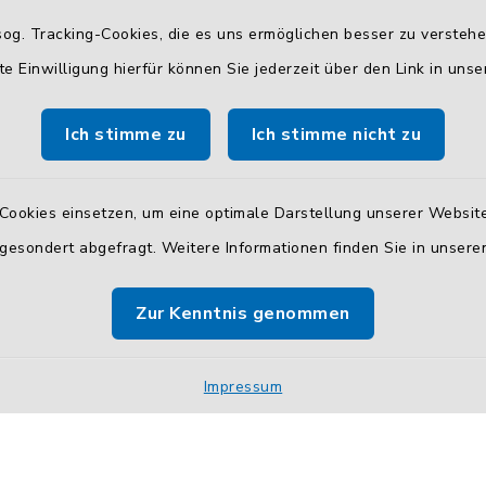
gszeiten
Zusätzliche
og. Tracking-Cookies, die es uns ermöglichen besser zu versteh
Erreichbarkeit
te Einwilligung hierfür können Sie jederzeit über den Link in uns
 Donnerstag:
Durchwahlrufnummern
00 Uhr
Ich stimme zu
Ich stimme nicht zu
Die Durchwahlrufnummern 
Mitarbeiterinnen und Mitar
finden Sie
hier
.
30 Uhr
Cookies einsetzen, um eine optimale Darstellung unserer Website
 gesondert abgefragt. Weitere Informationen finden Sie in unser
Kontaktformular
Sicheres
Kontaktformular
m
Zur Kenntnis genommen
BayernID verwenden.
Impressum
Impressum
Sitemap
Cookie-Einstellungen