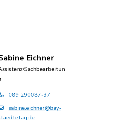
Sabine Eichner
Assistenz/Sachbearbeitun
g
089 290087-37
sabine.eichner@bay-
staedtetag.de