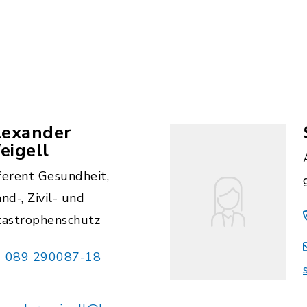
lexander
eigell
ferent Gesundheit,
nd-, Zivil- und
tastrophenschutz
089 290087-18