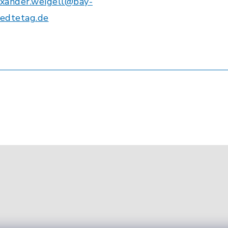
exander.weigell@bay-
aedtetag.de