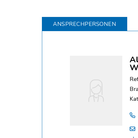
ANSPRECHPERSONEN
A
W
Re
Bra
Ka