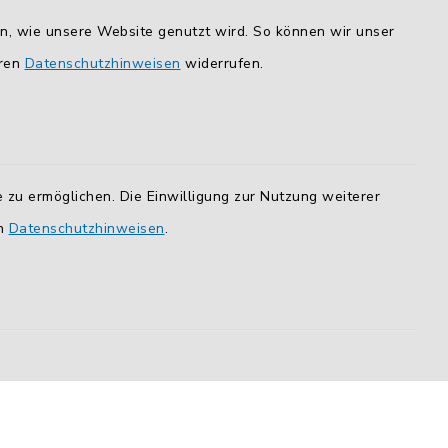
Route planen
en, wie unsere Website genutzt wird. So können wir unser
eren
Datenschutzhinweisen
widerrufen.
So finden Sie uns.
unserer
beiter
 zu ermöglichen. Die Einwilligung zur Nutzung weiterer
en
Datenschutzhinweisen
.
it