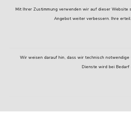
Bayerischer Städtetag
Öffnun
Mit Ihrer Zustimmung verwenden wir auf dieser Website s
Angebot weiter verbessern. Ihre erteil
Montag bis
Arnulfstraße 50, 4. OG
80335 München
8:00 - 16:
089 2900870
Freitag:
post@bay-staedtetag.de
8:00 - 12:
Wir weisen darauf hin, dass wir technisch notwendige 
Dienste wird bei Bedarf
X
Kontakt
Barrierefreiheit
Datenschutz