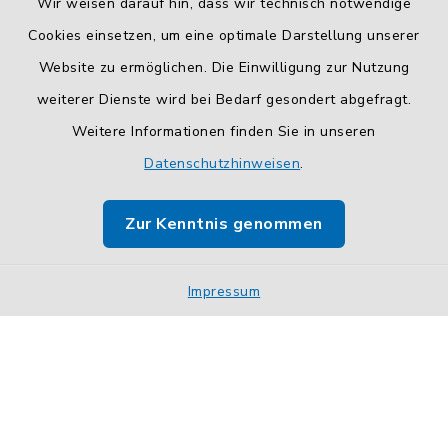
Wir weisen darauf hin, dass wir technisch notwendige
Cookies einsetzen, um eine optimale Darstellung unserer
Website zu ermöglichen. Die Einwilligung zur Nutzung
Kontakt
weiterer Dienste wird bei Bedarf gesondert abgefragt.
Barrierefreiheit
Weitere Informationen finden Sie in unseren
Datenschutzhinweisen
.
Datenschutz
Zur Kenntnis genommen
Impressum
Sitemap
Impressum
Cookie-Einstellungen