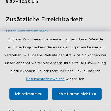
8:00 - 12:30 Uhr
Zusätzliche Erreichbarkeit
Durchwahlrufnummern
Die Durchwahlrufnummern unserer Mitarbeiterinnen
Mit Ihrer Zustimmung verwenden wir auf dieser Website
und Mitarbeiter finden Sie
hier
.
sog. Tracking-Cookies, die es uns ermöglichen besser zu
verstehen, wie unsere Website genutzt wird. So können wir
Kontaktformular
unser Angebot weiter verbessern. Ihre erteilte Einwilligung
Sicheres
Kontaktformular
mit BayernID verwenden.
hierfür können Sie jederzeit über den Link in unseren
Datenschutzhinweisen
widerrufen.
Route planen
Ich stimme zu
Ich stimme nicht zu
So finden Sie uns.