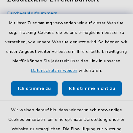
Durchwahlrufnummern
Die Durchwahlrufnummern unserer Mitarbeiterinnen
Mit Ihrer Zustimmung verwenden wir auf dieser Website
und Mitarbeiter finden Sie
hier
.
sog. Tracking-Cookies, die es uns ermöglichen besser zu
verstehen, wie unsere Website genutzt wird. So können wir
Kontaktformular
unser Angebot weiter verbessern. Ihre erteilte Einwilligung
Sicheres
Kontaktformular
mit BayernID verwenden.
hierfür können Sie jederzeit über den Link in unseren
Datenschutzhinweisen
widerrufen.
Route planen
Ich stimme zu
Ich stimme nicht zu
So finden Sie uns.
Wir weisen darauf hin, dass wir technisch notwendige
Cookies einsetzen, um eine optimale Darstellung unserer
Website zu ermöglichen. Die Einwilligung zur Nutzung