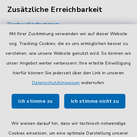
Zusätzliche Erreichbarkeit
Durchwahlrufnummern
Die Durchwahlrufnummern unserer Mitarbeiterinnen
Mit Ihrer Zustimmung verwenden wir auf dieser Website
und Mitarbeiter finden Sie
hier
.
sog. Tracking-Cookies, die es uns ermöglichen besser zu
verstehen, wie unsere Website genutzt wird. So können wir
Kontaktformular
unser Angebot weiter verbessern. Ihre erteilte Einwilligung
Sicheres
Kontaktformular
mit BayernID verwenden.
hierfür können Sie jederzeit über den Link in unseren
Datenschutzhinweisen
widerrufen.
Route planen
Ich stimme zu
Ich stimme nicht zu
So finden Sie uns.
Wir weisen darauf hin, dass wir technisch notwendige
Cookies einsetzen, um eine optimale Darstellung unserer